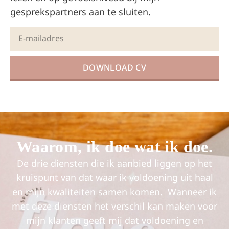
gesprekspartners aan te sluiten.
DOWNLOAD CV
Alternative:
Waarom, ik doe wat ik doe.
De drie diensten die ik aanbied liggen op het
kruispunt van dat waar ik voldoening uit haal
en mijn kwaliteiten samen komen. Wanneer ik
met deze diensten het verschil kan maken voor
mijn klanten geeft mij dat voldoening en