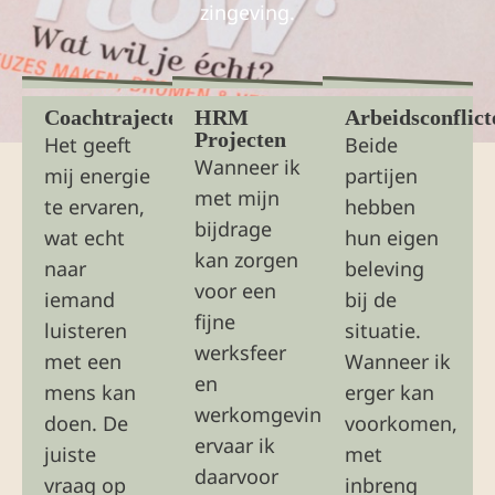
zingeving.
Coachtrajecten
HRM
Arbeidsconflict
Projecten
Het geeft
Beide
Wanneer ik
mij energie
partijen
met mijn
te ervaren,
hebben
bijdrage
wat echt
hun eigen
kan zorgen
naar
beleving
voor een
iemand
bij de
fijne
luisteren
situatie.
werksfeer
met een
Wanneer ik
en
mens kan
erger kan
werkomgeving
doen. De
voorkomen,
ervaar ik
juiste
met
daarvoor
vraag op
inbreng